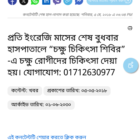
আপনার মতামত প্রদান করুন
কনটেন্টটি শেষ হাল-নাগাদ করা হয়েছে: শনিবার, ৫ মে, ২০১৮ এ ০৬:৩৪ PM
প্রতি ইংরেজি মাসের শেষ বুধবার
হাসপাতালে “চক্ষু চিকিৎসা শিবির”
-এ চক্ষু রোগীদের চিকিৎসা দেয়া
হয়। যোগাযোগ: 01712630977
কন্টেন্ট: খবর
প্রকাশের তারিখ: ০৫-০৫-২০১৮
আর্কাইভ তারিখ: ০১-০৬-২০৩০
এই কনটেন্টটি শেয়ার করতে ক্লিক করুন