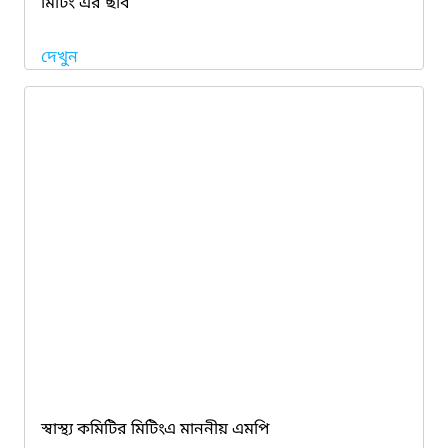
মিটিং এর ছবি
দেখুন
স্বাস্থ্য কমিটির মিটিংএ মাননীয় এমপি