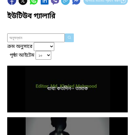
আপনার মতামত প্রদান করুন
ইউটিউব গ্যালারি
ক্রম অনুসারে
পৃষ্ঠা আইটেম
বাবা কতদিন-- তামাক