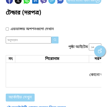
আপনার মতামত প্রদান করুন
টেন্ডার (দরপত্র)
এডভান্সড অপশনগুলো দেখান
পৃষ্ঠা আইটেম
নং
শিরোনাম
দরপত্র 
কোনো তথ্য
আর্কাইভ দেখুন